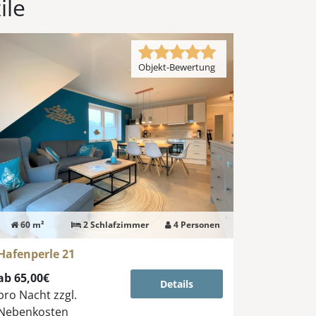
ile
Objekt-Bewertung
60 m²
2 Schlafzimmer
4 Personen
Hafenperle 21
ab 65,00€
Details
pro Nacht
zzgl.
Nebenkosten