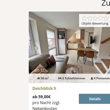
Zu
Objekt-Bewertung
50 m²
2 Schlafzimmer
4 Personen
Deichblick 5
ab 59,00€
Details
pro Nacht
zzgl.
Nebenkosten