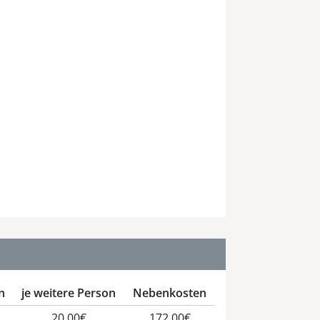
n
je weitere Person
Nebenkosten
20,00€
172,00€