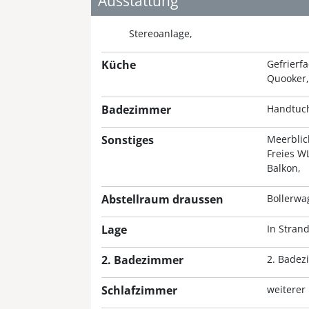
Ausstattung
Stereoanlage
Küche
Gefrierf
Quooker
Badezimmer
Handtuch
Sonstiges
Meerblic
Freies 
Balkon
Abstellraum draussen
Bollerwa
Lage
In Stran
2. Badezimmer
2. Bade
Schlafzimmer
weiterer