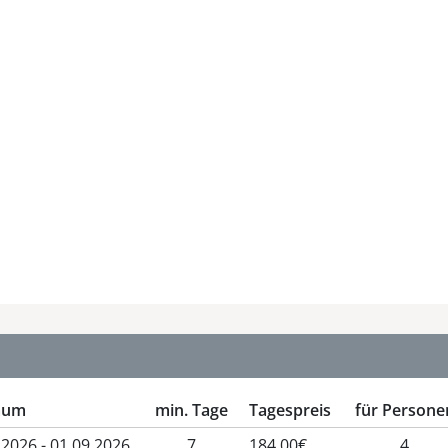
raum
min. Tage
Tagespreis
für Persone
.2026 - 01.09.2026
7
184,00€
4