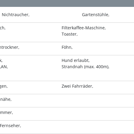
Nichtraucher
Gartenstühle
ach
Filterkaffee-Maschine
Toaster
trockner
Föhn
k
Hund erlaubt
WLAN
Strandnah (max. 400m)
gen
Zwei Fahrräder
dnähe
zimmer
 Fernseher